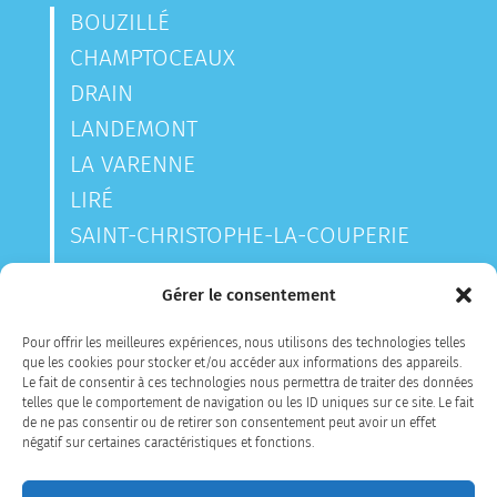
BOUZILLÉ
CHAMPTOCEAUX
DRAIN
LANDEMONT
LA VARENNE
LIRÉ
SAINT-CHRISTOPHE-LA-COUPERIE
SAINT-LAURENT-DES-AUTELS
Gérer le consentement
SAINT-SAUVEUR-DE-LANDEMONT
Pour offrir les meilleures expériences, nous utilisons des technologies telles
que les cookies pour stocker et/ou accéder aux informations des appareils.
Le fait de consentir à ces technologies nous permettra de traiter des données
CONTACTEZ-NOUS
telles que le comportement de navigation ou les ID uniques sur ce site. Le fait
de ne pas consentir ou de retirer son consentement peut avoir un effet
négatif sur certaines caractéristiques et fonctions.