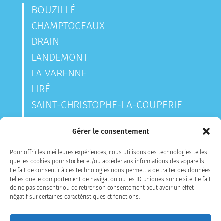
BOUZILLÉ
CHAMPTOCEAUX
DRAIN
LANDEMONT
LA VARENNE
LIRÉ
SAINT-CHRISTOPHE-LA-COUPERIE
SAINT-LAURENT-DES-AUTELS
Gérer le consentement
SAINT-SAUVEUR-DE-LANDEMONT
Pour offrir les meilleures expériences, nous utilisons des technologies telles
que les cookies pour stocker et/ou accéder aux informations des appareils.
Le fait de consentir à ces technologies nous permettra de traiter des données
CONTACTEZ-NOUS
telles que le comportement de navigation ou les ID uniques sur ce site. Le fait
de ne pas consentir ou de retirer son consentement peut avoir un effet
négatif sur certaines caractéristiques et fonctions.