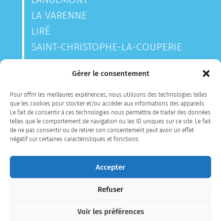
LA VARENNE
LIRÉ
SAINT-CHRISTOPHE-LA-COUPERIE
SAINT-LAURENT-DES-AUTELS
Gérer le consentement
SAINT-SAUVEUR-DE-LANDEMONT
Pour offrir les meilleures expériences, nous utilisons des technologies telles
que les cookies pour stocker et/ou accéder aux informations des appareils.
Le fait de consentir à ces technologies nous permettra de traiter des données
CONTACTEZ-NOUS
telles que le comportement de navigation ou les ID uniques sur ce site. Le fait
de ne pas consentir ou de retirer son consentement peut avoir un effet
négatif sur certaines caractéristiques et fonctions.
Accepter
Refuser
MENTIONS LÉGALES
PLAN DU SITE
Voir les préférences