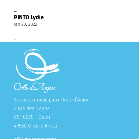
...
PINTO Lydie
Jan 20, 2022
...
Services municipaux Orée-d’Anjou
4 rue des Noues
CS 10025 – Drain
49530 Orée-d’Anjou