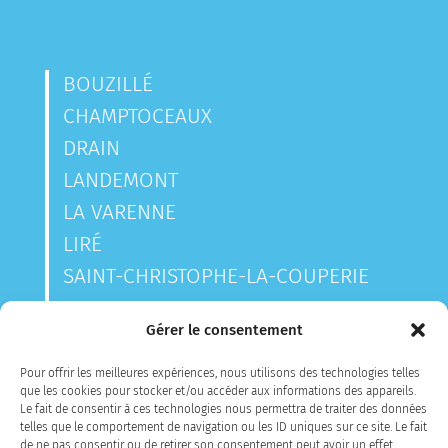
BOUZILLÉ
CHAMPTOCEAUX
DRAIN
LANDEMONT
LA VARENNE
LIRÉ
SAINT-CHRISTOPHE-LA-COUPERIE
SAINT-LAURENT-DES-AUTELS
Gérer le consentement
SAINT-SAUVEUR-DE-LANDEMONT
Pour offrir les meilleures expériences, nous utilisons des technologies telles
que les cookies pour stocker et/ou accéder aux informations des appareils.
Le fait de consentir à ces technologies nous permettra de traiter des données
CONTACTEZ-NOUS
telles que le comportement de navigation ou les ID uniques sur ce site. Le fait
de ne pas consentir ou de retirer son consentement peut avoir un effet