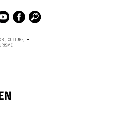
ORT, CULTURE,
URISME
 EN