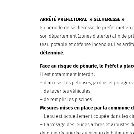
ARRÊTÉ PRÉFECTORAL » SÉCHERESSE »
En période de sécheresse, le préfet met en p
son département (zones d’alerte) afin de pré
(eau potable et défense incendie). Les arrê
déterminé
.
Face au risque de pénurie, le Préfet a pla
Il est notamment interdit :
–
d’arroser les pelouses, jardins et potagers
– de laver l
es véhicules
– de remplir les piscines
Mesures mises en place par la commune d’
–
L’eau est actuellement coupée dans les c
–
L’arrosage des jeunes arbres et arbustes d
de pluie récupérée au niveau de bâtiment