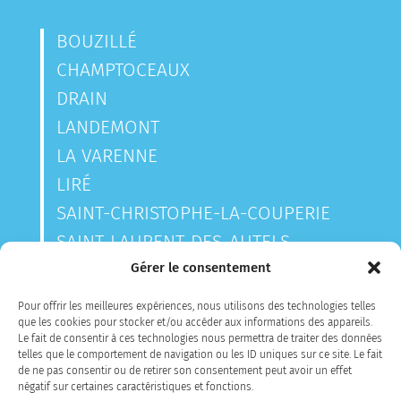
BOUZILLÉ
CHAMPTOCEAUX
DRAIN
LANDEMONT
LA VARENNE
LIRÉ
SAINT-CHRISTOPHE-LA-COUPERIE
SAINT-LAURENT-DES-AUTELS
SAINT-SAUVEUR-DE-LANDEMONT
Gérer le consentement
Pour offrir les meilleures expériences, nous utilisons des technologies telles
que les cookies pour stocker et/ou accéder aux informations des appareils.
CONTACTEZ-NOUS
Le fait de consentir à ces technologies nous permettra de traiter des données
telles que le comportement de navigation ou les ID uniques sur ce site. Le fait
de ne pas consentir ou de retirer son consentement peut avoir un effet
négatif sur certaines caractéristiques et fonctions.