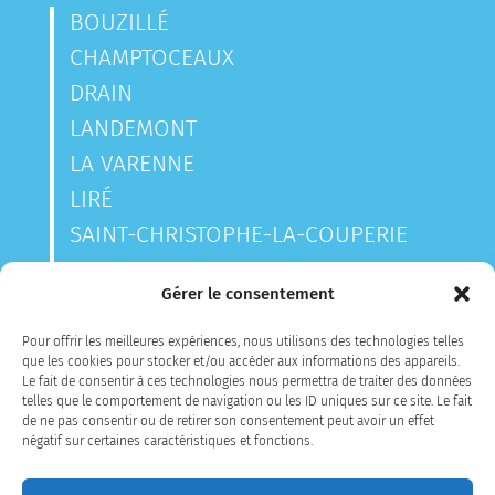
BOUZILLÉ
CHAMPTOCEAUX
DRAIN
LANDEMONT
LA VARENNE
LIRÉ
SAINT-CHRISTOPHE-LA-COUPERIE
SAINT-LAURENT-DES-AUTELS
Gérer le consentement
SAINT-SAUVEUR-DE-LANDEMONT
Pour offrir les meilleures expériences, nous utilisons des technologies telles
que les cookies pour stocker et/ou accéder aux informations des appareils.
Le fait de consentir à ces technologies nous permettra de traiter des données
CONTACTEZ-NOUS
telles que le comportement de navigation ou les ID uniques sur ce site. Le fait
de ne pas consentir ou de retirer son consentement peut avoir un effet
négatif sur certaines caractéristiques et fonctions.