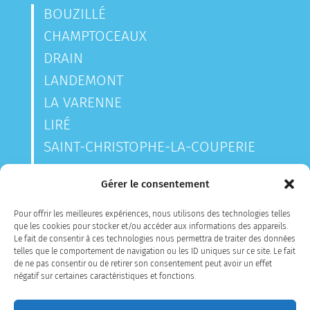
BOUZILLÉ
CHAMPTOCEAUX
DRAIN
LANDEMONT
LA VARENNE
LIRÉ
SAINT-CHRISTOPHE-LA-COUPERIE
SAINT-LAURENT-DES-AUTELS
Gérer le consentement
SAINT-SAUVEUR-DE-LANDEMONT
Pour offrir les meilleures expériences, nous utilisons des technologies telles
que les cookies pour stocker et/ou accéder aux informations des appareils.
Le fait de consentir à ces technologies nous permettra de traiter des données
CONTACTEZ-NOUS
telles que le comportement de navigation ou les ID uniques sur ce site. Le fait
de ne pas consentir ou de retirer son consentement peut avoir un effet
négatif sur certaines caractéristiques et fonctions.