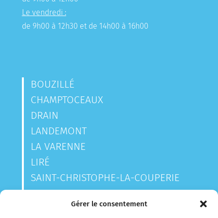
Le vendredi :
de 9h00 à 12h30 et de 14h00 à 16h00
BOUZILLÉ
CHAMPTOCEAUX
DRAIN
LANDEMONT
LA VARENNE
LIRÉ
SAINT-CHRISTOPHE-LA-COUPERIE
SAINT-LAURENT-DES-AUTELS
Gérer le consentement
SAINT-SAUVEUR-DE-LANDEMONT