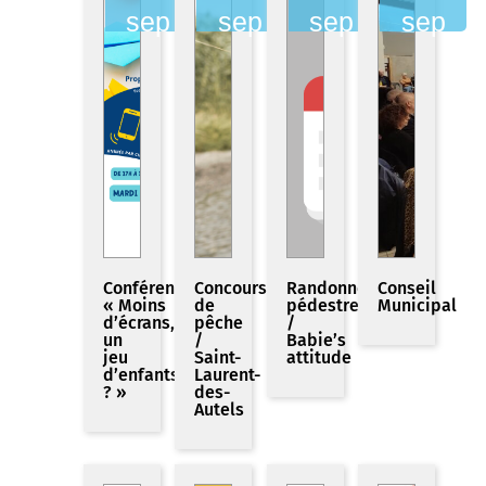
sep
sep
sep
sep
Conférence
Concours
Randonnée
Conseil
« Moins
de
pédestre
Municipal
d’écrans,
pêche
/
un
/
Babie’s
jeu
Saint-
attitude
d’enfants
Laurent-
? »
des-
Autels