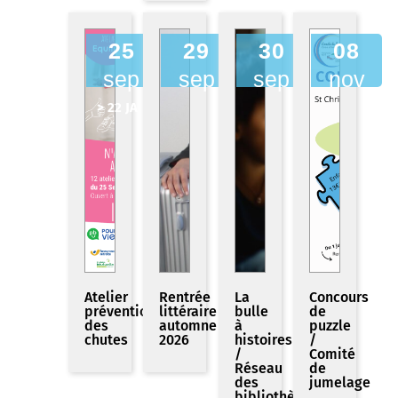
25
29
30
08
sep
sep
sep
nov
> 22 JAN
Atelier
Rentrée
La
Concours
prévention
littéraire
bulle
de
des
automne
à
puzzle
chutes
2026
histoires
/
/
Comité
Réseau
de
des
jumelage
bibliothèques