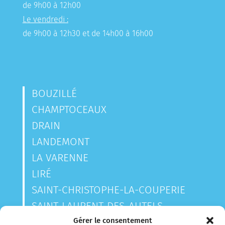
de 9h00 à 12h00
Le vendredi :
de 9h00 à 12h30 et de 14h00 à 16h00
BOUZILLÉ
CHAMPTOCEAUX
DRAIN
LANDEMONT
LA VARENNE
LIRÉ
SAINT-CHRISTOPHE-LA-COUPERIE
SAINT-LAURENT-DES-AUTELS
SAINT-SAUVEUR-DE-LANDEMONT
Gérer le consentement