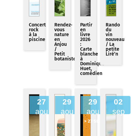
Concert
Rendez-
Partir
Rando
rock
vous
en
du
à la
nature
livre
vin
piscine
en
2026
nouveau
Anjou
:
/ La
/
Carte
petite
Petit
blanche
Liré’n
botaniste
à
Dominique
Huet,
comédien
27
29
29
02
aou
aou
aou
sep
> 27 SEP