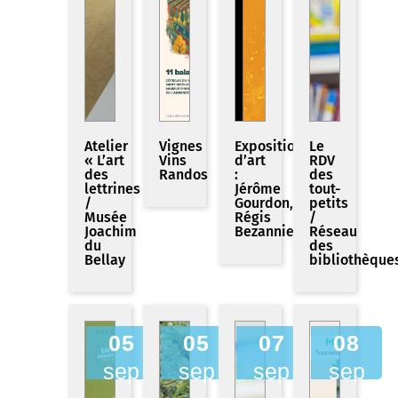
Atelier
Vignes
Exposition
Le
« L’art
Vins
d’art
RDV
des
Randos
:
des
lettrines »
Jérôme
tout-
/
Gourdon,
petits
Musée
Régis
/
Joachim
Bezannier
Réseau
du
des
Bellay
bibliothèque
05
05
07
08
sep
sep
sep
sep