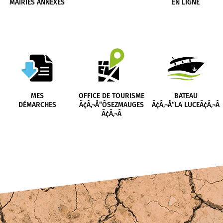
MAIRIES ANNEXES
EN LIGNE
MES
OFFICE DE TOURISME
BATEAU
DÉMARCHES
Ã¢Â‚¬Å“ÔSEZMAUGES
Ã¢Â‚¬Å“LA LUCEÃ¢Â‚¬Â
Ã¢Â‚¬Â