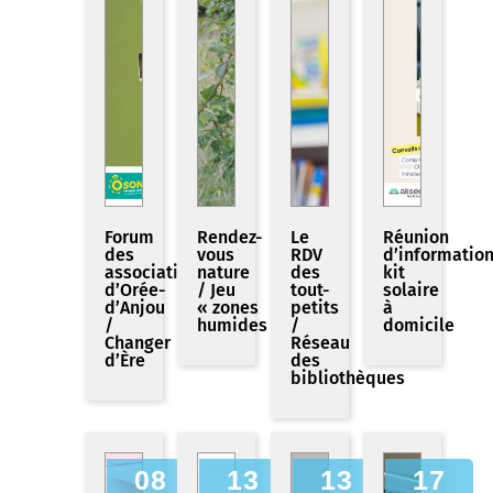
Forum
Rendez-
Le
Réunion
des
vous
RDV
d’informatio
associations
nature
des
kit
d’Orée-
/ Jeu
tout-
solaire
d’Anjou
« zones
petits
à
/
humides »
/
domicile
Changer
Réseau
d’Ère
des
bibliothèques
08
13
13
17