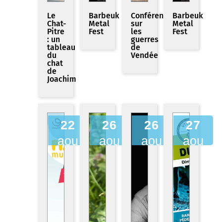
Le
Barbeuk
Conférence
Barbeuk
Chat-
Metal
sur
Metal
Pitre
Fest
les
Fest
: un
guerres
tableau
de
du
Vendée
chat
de
Joachim
22
26
26
27
aou
aou
aou
aou