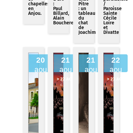
chapelles
:
Pitre
/
en
Paul
: un
Paroisse
Anjou.
Billard,
tableau
Sainte
Alain
du
Cécile
Bouchereau
chat
Loire
de
et
Joachim
Divatte
20
21
21
22
aou
aou
aou
aou
> 22 AOU
> 23 AOU