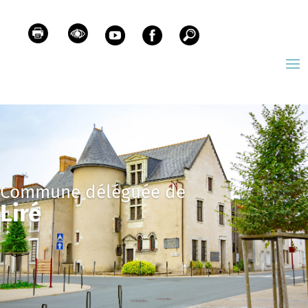
Commune déléguée de
Liré