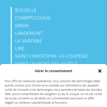
BOUZILLÉ
CHAMPTOCEAUX
DRAIN
LANDEMONT
LA VARENNE
LIRÉ
SAINT-CHRISTOPHE-LA-COUPERIE
SAINT-LAURENT-DES-AUTELS
SAINT-SAUVEUR-DE-LANDEMONT
Gérer le consentement
Pour offrir les meilleures expériences, nous utilisons des technologies telles
que les cookies pour stocker et/ou accéder aux informations des appareils.
CONTACTEZ-NOUS
Le fait de consentir à ces technologies nous permettra de traiter des données
telles que le comportement de navigation ou les ID uniques sur ce site. Le fait
de ne pas consentir ou de retirer son consentement peut avoir un effet
négatif sur certaines caractéristiques et fonctions.